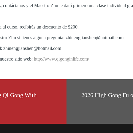
os, contáctanos y el Maestro Zhu te dará primero una clase individual gra
a al curso, recibirás un descuento de $200.
estro Zhu si tienes alguna pregunta: zhinengjianshen@hotmail.com
l: zhinengjianshen@hotmail.com
nuestro sitio web:
http://www.qigonginlife.com/
g Qi Gong With
2026 High Gong Fu of