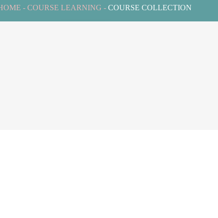
To
HOME
-
COURSE LEARNING
-
COURSE COLLECTION